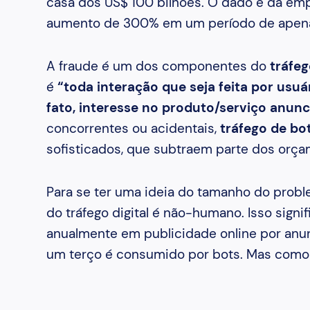
casa dos US$ 100 bilhões. O dado é da em
aumento de 300% em um período de apena
A fraude é um dos componentes do
tráfeg
é
“toda interação que seja feita por us
fato, interesse no produto/serviço anun
concorrentes ou acidentais,
tráfego de bo
sofisticados, que subtraem parte dos orç
Para se ter uma ideia do tamanho do prob
do tráfego digital é não-humano. Isso signi
anualmente em publicidade online por anu
um terço é consumido por bots. Mas como 