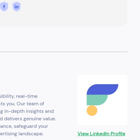
ibility, real-time
sts you. Our team of
ng in-depth insights and
d delivers genuine value.
mance, safeguard your
vertising landscape.
View LinkedIn Profile