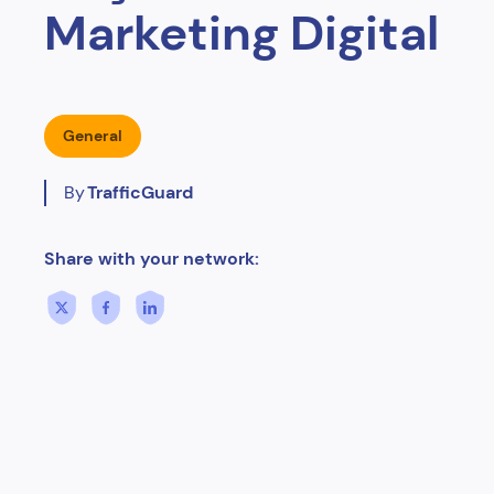
Marketing Digital
General
By
TrafficGuard
Share with your network: