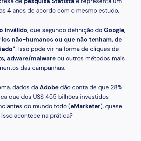
presa de
pesquisa Statista
e representa um
s 4 anos de acordo com o mesmo estudo.
o inválido
, que segundo definição do
Google
,
uários não-humanos ou que não tenham, de
ciado”
. Isso pode vir na forma de cliques de
ts, adware/malware
ou outros métodos mais
amentos das campanhas.
lema, dados da
Adobe
dão conta de que 28%
fica que dos US$ 455 bilhões investidos
nciantes do mundo todo (
eMarketer
), quase
isso acontece na prática?